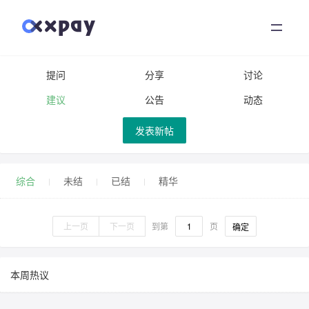
首页
小新支付
提问
分享
讨论
建议
公告
动态
文档中心
发表新帖
支付社区
综合
未结
已结
精华
关于我们
上一页
下一页
到第
页
确定
登录
本周热议
注册