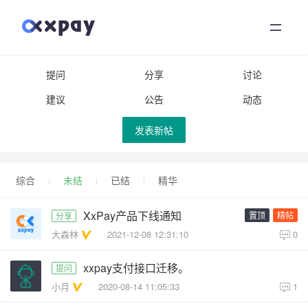
首页
小新支付
提问
分享
讨论
建议
公告
动态
文档中心
发表新帖
支付社区
综合
未结
已结
精华
关于我们
XxPay产品下线通知
置顶
精帖
分享
大森林
2021-12-08 12:31:10
0
登录
xxpay支付接口迁移。
提问
注册
小月
2020-08-14 11:05:33
1