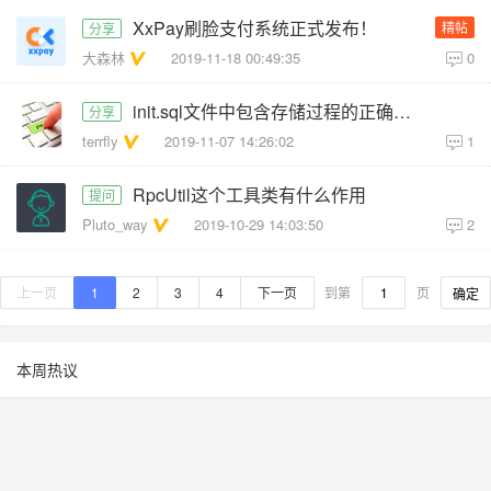
XxPay刷脸支付系统正式发布！
精帖
分享
大森林
2019-11-18 00:49:35
0
init.sql文件中包含存储过程的正确导入方式
分享
terrfly
2019-11-07 14:26:02
1
RpcUtil这个工具类有什么作用
提问
Pluto_way
2019-10-29 14:03:50
2
上一页
1
2
3
4
下一页
到第
页
确定
本周热议